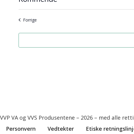
Velg
dato.
Arrangementer
Forrige
VVP VA og VVS Produsentene – 2026 – med alle rett
Personvern
Vedtekter
Etiske retningslinj