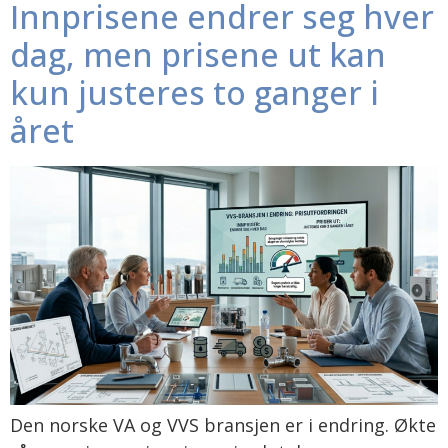
Innprisene endrer seg hver
dag, men prisene ut kan
kun justeres to ganger i
året
Den norske VA og VVS bransjen er i endring. Økte