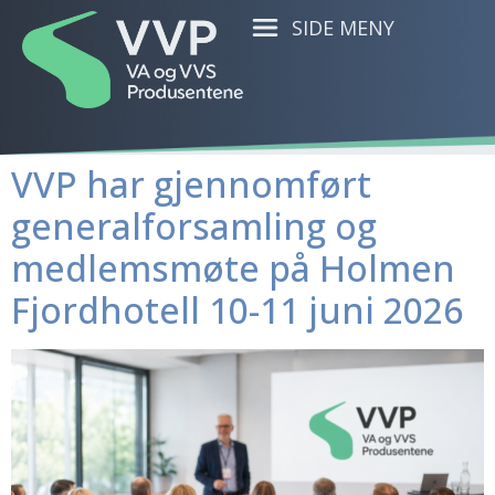
SIDE MENY
VVP har gjennomført
generalforsamling og
medlemsmøte på Holmen
Fjordhotell 10-11 juni 2026