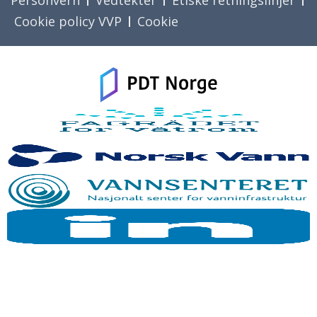
Personvern
Vedtekter
Etiske retningslinjer
Cookie policy VVP
Cookie