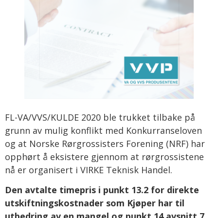
FL-VA/VVS/KULDE 2020 ble trukket tilbake på
grunn av mulig konflikt med Konkurranseloven
og at Norske Rørgrossisters Forening (NRF) har
opphørt å eksistere gjennom at rørgrossistene
nå er organisert i VIRKE Teknisk Handel.
Den avtalte timepris i punkt 13.2 for direkte
utskiftningskostnader som Kjøper har til
utbedring av en mangel og punkt 14 avsnitt 7