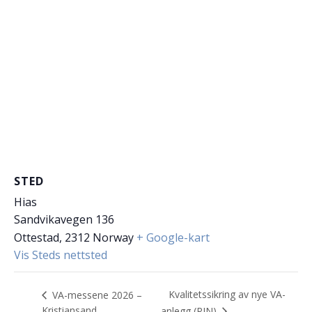
STED
Hias
Sandvikavegen 136
Ottestad
,
2312
Norway
+ Google-kart
Vis Steds nettsted
Kvalitetssikring av nye VA-
VA-messene 2026 –
Kristiansand
anlegg (RIN)