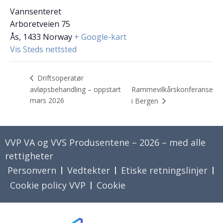
Vannsenteret
Arboretveien 75
Ås
,
1433
Norway
+ Google-kart
Vis Steds nettsted
Driftsoperatør
avløpsbehandling – oppstart
Rammevilkårskonferanse
mars 2026
i Bergen
VVP VA og VVS Produsentene – 2026 – med alle
rettigheter
Personvern
Vedtekter
Etiske retningslinjer
Cookie policy VVP
Cookie