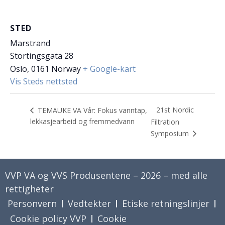
STED
Marstrand
Stortingsgata 28
Oslo
,
0161
Norway
+ Google-kart
Vis Steds nettsted
21st Nordic
TEMAUKE VA Vår: Fokus vanntap,
lekkasjearbeid og fremmedvann
Filtration
Symposium
VVP VA og VVS Produsentene – 2026 – med alle
rettigheter
Personvern
Vedtekter
Etiske retningslinjer
Cookie policy VVP
Cookie